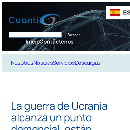
Saltar
al
E
contenido
Buscar
Buscar
Inicio
Contáctenos
Nosotros
Noticias
Servicios
Descargas
La guerra de Ucrania
alcanza un punto
demencial, están