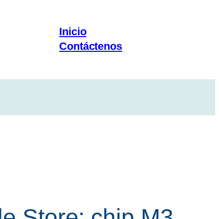
Inicio
Contáctenos
le Store: chip M3