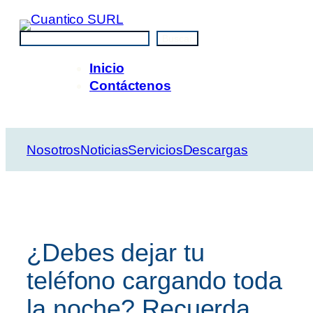
Saltar
al
Buscar
Buscar
contenido
Inicio
Contáctenos
Nosotros
Noticias
Servicios
Descargas
¿Debes dejar tu
teléfono cargando toda
la noche? Recuerda