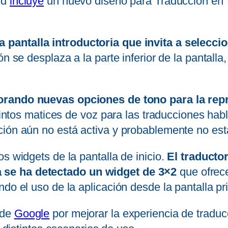
id
incluye
un nuevo diseño para Traducción en 
pantalla introductoria que invita a selecci
n se desplaza a la parte inferior de la pantalla,
orando nuevas opciones de tono para la rep
stintos matices de voz para las traducciones hab
ión aún no está activa y probablemente no esta
s widgets de la pantalla de inicio.
El traducto
 se ha detectado un widget de 3×2
que ofrece
do el uso de la aplicación desde la pantalla pri
 de
Google
por mejorar la experiencia de traduc