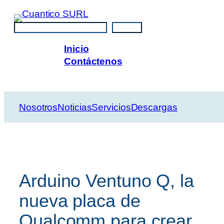
Saltar
al
Buscar
Buscar
contenido
Inicio
Contáctenos
Nosotros
Noticias
Servicios
Descargas
Arduino Ventuno Q, la
nueva placa de
Qualcomm para crear