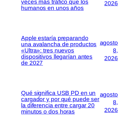
veces más tráfico que los
2026
humanos en unos años
Apple estaría preparando
agosto
una avalancha de productos
«Ultra»: tres nuevos
8,
dispositivos llegarían antes
2026
de 2027
Qué significa USB PD en un
agosto
cargador y por qué puede ser
8,
la diferencia entre cargar 20
2026
minutos o dos horas