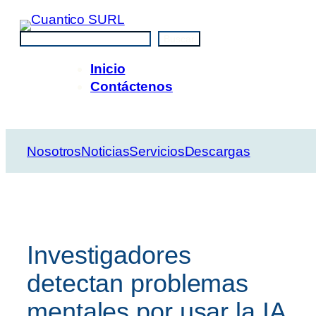
Saltar
al
Buscar
Buscar
contenido
Inicio
Contáctenos
Nosotros
Noticias
Servicios
Descargas
Investigadores
detectan problemas
mentales por usar la IA