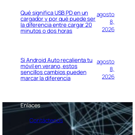
Qué significa USB PD en un
agosto
cargador y por qué puede ser
8,
la diferencia entre cargar 20
2026
minutos o dos horas
Si Android Auto recalienta tu
agosto
móvil en verano, estos
8,
sencillos cambios pueden
2026
marcar la diferencia
Enlaces
Contáctenos