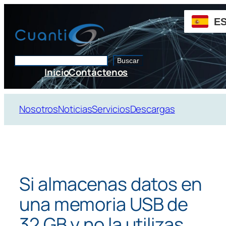
Saltar
al
E
contenido
Buscar
Buscar
Inicio
Contáctenos
Nosotros
Noticias
Servicios
Descargas
Si almacenas datos en
una memoria USB de
32 GB y no la utilizas