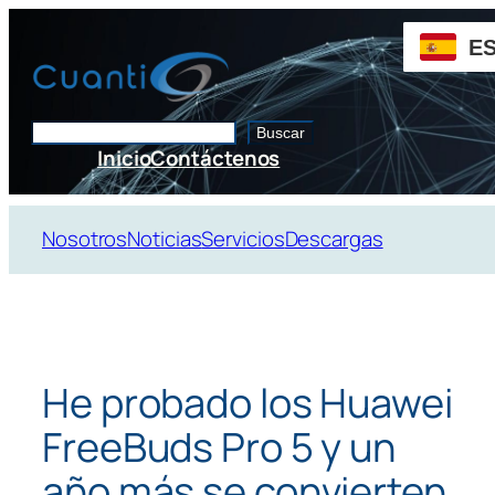
Saltar
al
E
contenido
Buscar
Buscar
Inicio
Contáctenos
Nosotros
Noticias
Servicios
Descargas
He probado los Huawei
FreeBuds Pro 5 y un
año más se convierten