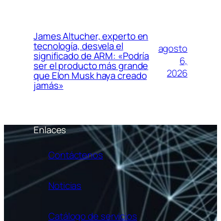
James Altucher, experto en
tecnología, desvela el
agosto
significado de ARM: «Podría
6,
ser el producto más grande
2026
que Elon Musk haya creado
jamás»
Enlaces
Contáctenos
Noticias
Catálogo de servicios