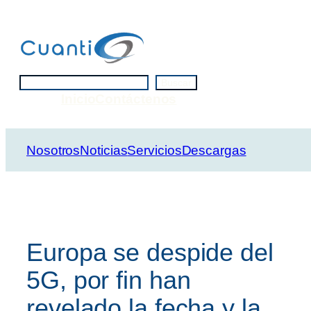
Saltar
al
contenido
Buscar
Buscar
Inicio
Contáctenos
Nosotros
Noticias
Servicios
Descargas
Europa se despide del
5G, por fin han
revelado la fecha y la