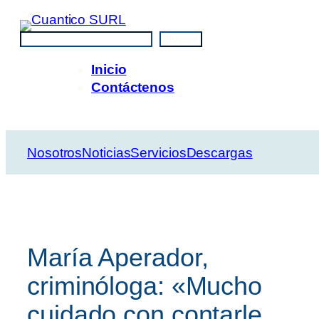
Saltar
al
Buscar
Buscar
contenido
Inicio
Contáctenos
Nosotros
Noticias
Servicios
Descargas
María Aperador,
criminóloga: «Mucho
cuidado con contarle