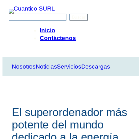
Saltar
al
Buscar
Buscar
contenido
Inicio
Contáctenos
Nosotros
Noticias
Servicios
Descargas
El superordenador más
potente del mundo
dedicado a la energía