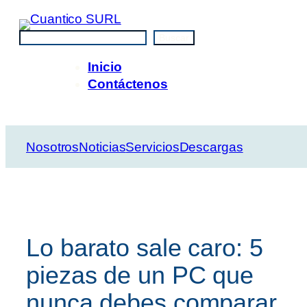
Saltar
al
Buscar
Buscar
contenido
Inicio
Contáctenos
Nosotros
Noticias
Servicios
Descargas
Lo barato sale caro: 5
piezas de un PC que
nunca debes comparar