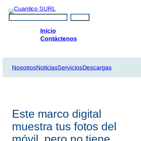
Saltar
al
Buscar
Buscar
contenido
Inicio
Contáctenos
Nosotros
Noticias
Servicios
Descargas
Este marco digital
muestra tus fotos del
móvil, pero no tiene