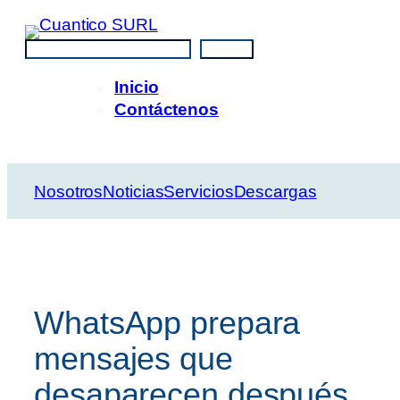
Saltar
al
Buscar
Buscar
contenido
Inicio
Contáctenos
Nosotros
Noticias
Servicios
Descargas
WhatsApp prepara
mensajes que
desaparecen después