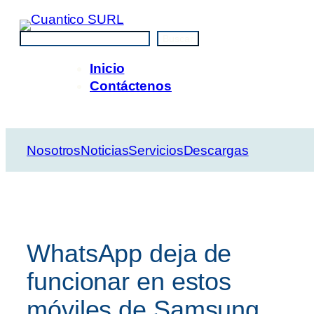
Saltar
al
Buscar
Buscar
contenido
Inicio
Contáctenos
Nosotros
Noticias
Servicios
Descargas
WhatsApp deja de
funcionar en estos
móviles de Samsung,