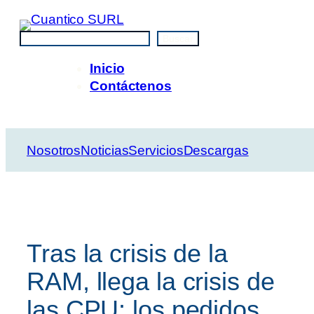
Saltar
al
Buscar
Buscar
contenido
Inicio
Contáctenos
Nosotros
Noticias
Servicios
Descargas
Tras la crisis de la
RAM, llega la crisis de
las CPU: los pedidos