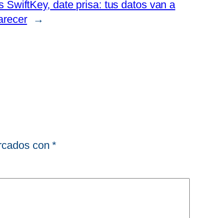
s SwiftKey, date prisa: tus datos van a
arecer
→
arcados con
*