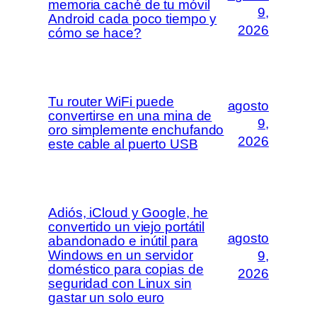
memoria caché de tu móvil
9,
Android cada poco tiempo y
2026
cómo se hace?
Tu router WiFi puede
agosto
convertirse en una mina de
9,
oro simplemente enchufando
2026
este cable al puerto USB
Adiós, iCloud y Google, he
convertido un viejo portátil
agosto
abandonado e inútil para
Windows en un servidor
9,
doméstico para copias de
2026
seguridad con Linux sin
gastar un solo euro