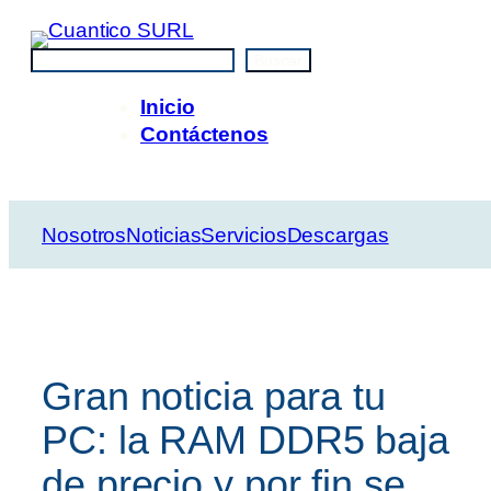
Saltar
al
Buscar
Buscar
contenido
Inicio
Contáctenos
Nosotros
Noticias
Servicios
Descargas
Gran noticia para tu
PC: la RAM DDR5 baja
de precio y por fin se