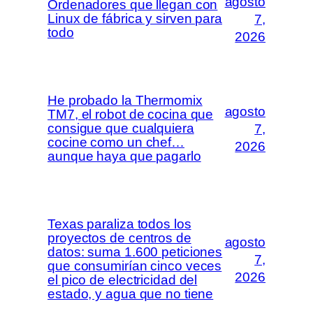
agosto
Ordenadores que llegan con
Linux de fábrica y sirven para
7,
todo
2026
He probado la Thermomix
agosto
TM7, el robot de cocina que
consigue que cualquiera
7,
cocine como un chef…
2026
aunque haya que pagarlo
Texas paraliza todos los
proyectos de centros de
agosto
datos: suma 1.600 peticiones
7,
que consumirían cinco veces
2026
el pico de electricidad del
estado, y agua que no tiene