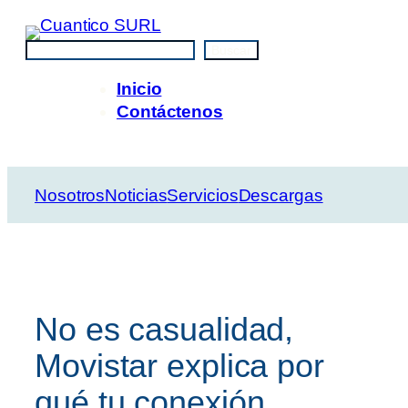
Saltar
al
Buscar
Buscar
contenido
Inicio
Contáctenos
Nosotros
Noticias
Servicios
Descargas
No es casualidad,
Movistar explica por
qué tu conexión