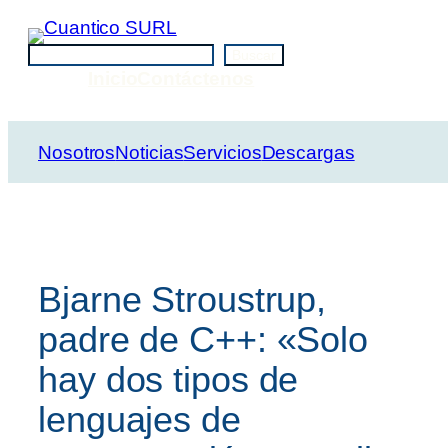
Saltar
al
Buscar
Buscar
contenido
Inicio
Contáctenos
Nosotros
Noticias
Servicios
Descargas
Bjarne Stroustrup,
padre de C++: «Solo
hay dos tipos de
lenguajes de