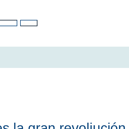
Buscar
s la gran revoliució