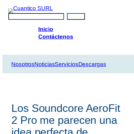
Saltar
al
Buscar
Buscar
contenido
Inicio
Contáctenos
Nosotros
Noticias
Servicios
Descargas
Los Soundcore AeroFit
2 Pro me parecen una
idea perfecta de