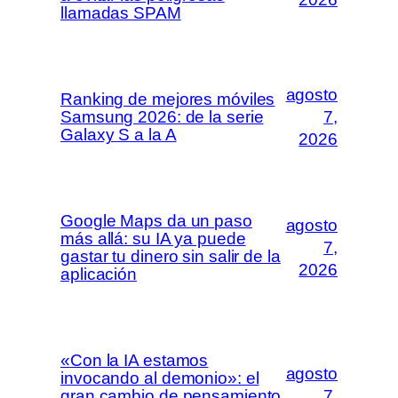
llamadas SPAM
agosto
Ranking de mejores móviles
Samsung 2026: de la serie
7,
Galaxy S a la A
2026
Google Maps da un paso
agosto
más allá: su IA ya puede
7,
gastar tu dinero sin salir de la
2026
aplicación
«Con la IA estamos
agosto
invocando al demonio»: el
gran cambio de pensamiento
7,