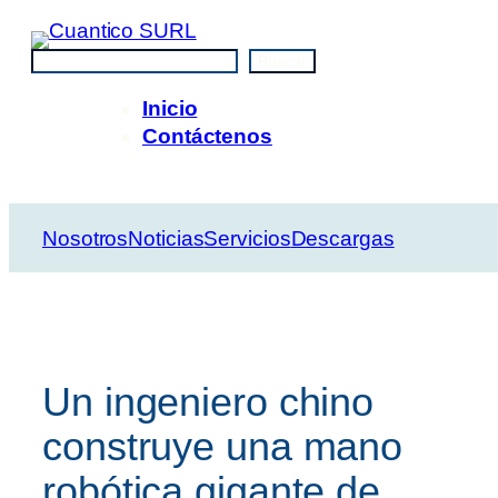
Saltar
al
Buscar
Buscar
contenido
Inicio
Contáctenos
Nosotros
Noticias
Servicios
Descargas
Un ingeniero chino
construye una mano
robótica gigante de