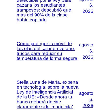
detectable por la IA y para
cazar a los estudiantes
6,
tramposos: descubrió que
2026
más del 90% de la clase
había copiado
Cómo proteger tu móvil de
agosto
las olas del calor en verano:
6,
trucos para reducir su
2026
temperatura de forma segura
Stella Luna de María, experta
en tecnología, sobre la nueva
Ley de Inteligencia Artificial
agosto
de la UE: «Desde ahora tu
6,
banco deberá decirte
2026
claramente si la ‘maquinita’