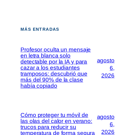
MÁS ENTRADAS
Profesor oculta un mensaje
en letra blanca solo
agosto
detectable por la IA y para
cazar a los estudiantes
6,
tramposos: descubrió que
2026
más del 90% de la clase
había copiado
Cómo proteger tu móvil de
agosto
las olas del calor en verano:
6,
trucos para reducir su
2026
temperatura de forma segura