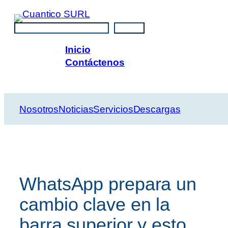
Saltar
al
Buscar
Buscar
contenido
Inicio
Contáctenos
Nosotros
Noticias
Servicios
Descargas
WhatsApp prepara un
cambio clave en la
barra superior y esto