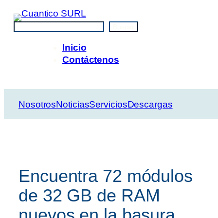
Saltar
al
Buscar
Buscar
contenido
Inicio
Contáctenos
Nosotros
Noticias
Servicios
Descargas
Encuentra 72 módulos
de 32 GB de RAM
nuevos en la basura