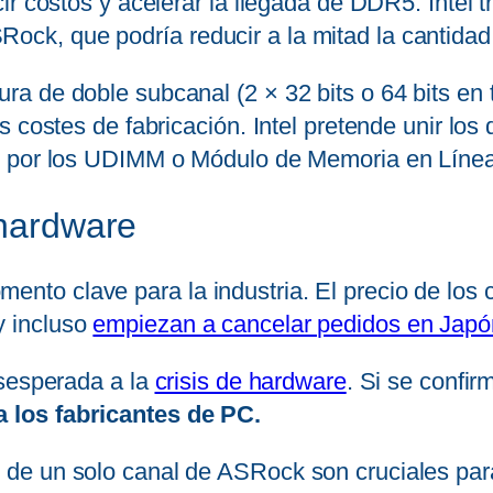
ir costos y acelerar la llegada de DDR5. Intel 
k, que podría reducir a la mitad la cantidad
 de doble subcanal (2 × 32 bits o 64 bits en t
s costes de fabricación. Intel pretende unir lo
n por los UDIMM o Módulo de Memoria en Línea
 hardware
to clave para la industria. El precio de los
y incluso
empiezan a cancelar pedidos en Japó
esesperada a la
crisis de hardware
. Si se confi
 los fabricantes de PC.
e un solo canal de ASRock son cruciales para 