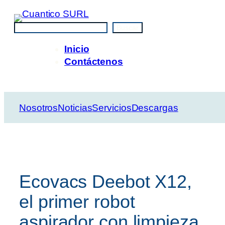
Saltar
al
Buscar
Buscar
contenido
Inicio
Contáctenos
Nosotros
Noticias
Servicios
Descargas
Ecovacs Deebot X12,
el primer robot
aspirador con limpieza