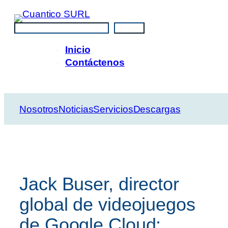
Saltar
al
Buscar
Buscar
contenido
Inicio
Contáctenos
Nosotros
Noticias
Servicios
Descargas
Jack Buser, director
global de videojuegos
de Google Cloud: