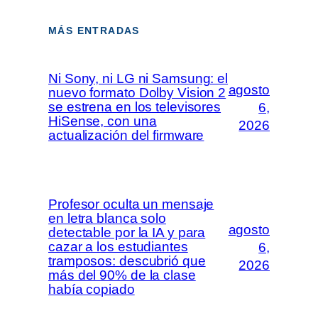
MÁS ENTRADAS
Ni Sony, ni LG ni Samsung: el
agosto
nuevo formato Dolby Vision 2
se estrena en los televisores
6,
HiSense, con una
2026
actualización del firmware
Profesor oculta un mensaje
en letra blanca solo
agosto
detectable por la IA y para
cazar a los estudiantes
6,
tramposos: descubrió que
2026
más del 90% de la clase
había copiado