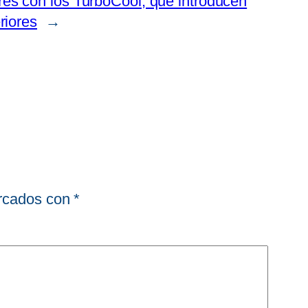
es con los TurboCool, que introducen
riores
→
arcados con
*