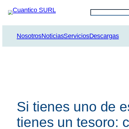
Saltar
Buscar
al
contenido
Nosotros
Noticias
Servicios
Descargas
Si tienes uno de 
tienes un tesoro: