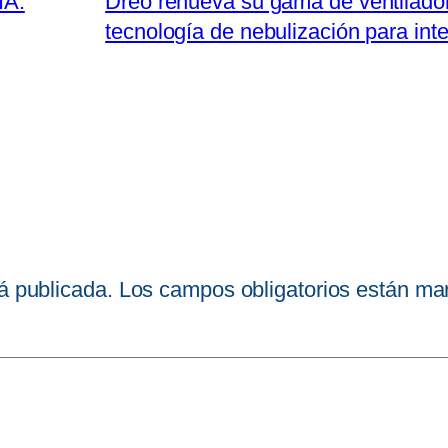
IA:
Dreo renueva su gama de ventilador
tecnología de nebulización para inte
á publicada.
Los campos obligatorios están m