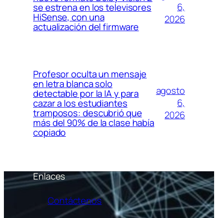
6,
se estrena en los televisores
HiSense, con una
2026
actualización del firmware
Profesor oculta un mensaje
en letra blanca solo
agosto
detectable por la IA y para
6,
cazar a los estudiantes
tramposos: descubrió que
2026
más del 90% de la clase había
copiado
Enlaces
Contáctenos