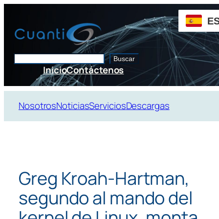
Saltar
al
E
contenido
Buscar
Buscar
Inicio
Contáctenos
Nosotros
Noticias
Servicios
Descargas
Greg Kroah-Hartman,
segundo al mando del
kernel de Linux, monta