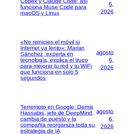
Codex y Claude Code: así
6,
funciona Muse Code para
2026
macOS y Linux
«No reinicies el móvil si
Internet va lento»: Marian
agosto
Sánchez, experta en
tecnología, explica el truco
6,
para mejorar tu red y tu WiFi
2026
que funciona en solo 5
segundos
Terremoto en Google: Demis
agosto
Hassabis, jefe de DeepMind,
cambia de puesto y la
6,
compañía reorganiza toda su
2026
estrategia de IA