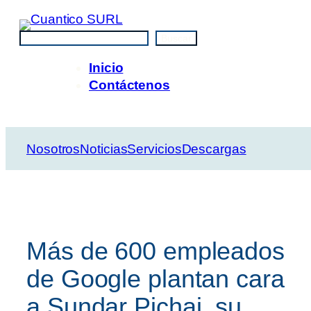
Saltar
al
Buscar
Buscar
contenido
Inicio
Contáctenos
Nosotros
Noticias
Servicios
Descargas
Más de 600 empleados
de Google plantan cara
a Sundar Pichai, su