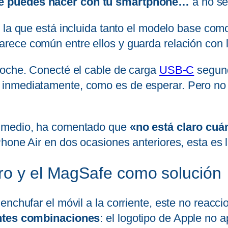
que puedes hacer con tu smartphone…
a no s
n la que está incluida tanto el modelo base com
rece común entre ellos y guarda relación con l
noche. Conecté el cable de carga
USB-C
segund
inmediatamente, como es de esperar. Pero no f
e medio, ha comentado que
«no está claro cuá
hone Air en dos ocasiones anteriores, esta es l
ro y el MagSafe como solución
enchufar el móvil a la corriente, este no reac
entes combinaciones
: el logotipo de Apple no a