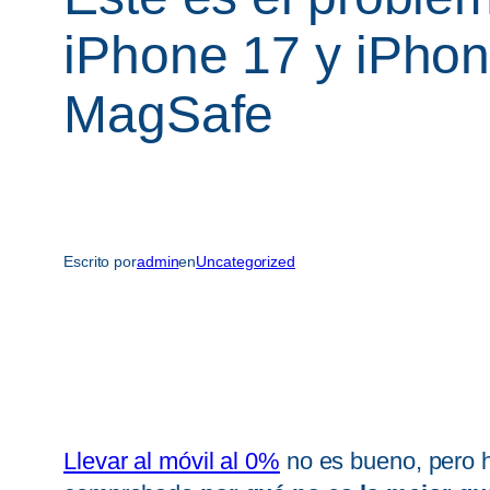
iPhone 17 y iPhon
MagSafe
Escrito por
admin
en
Uncategorized
Llevar al móvil al 0%
no es bueno, pero h