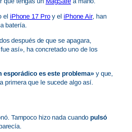
er que tengas un
MagSafe
a mano.
o el
iPhone 17 Pro
y el
iPhone Air
, han
a batería.
os después de que se apagara,
ue así», ha concretado uno de los
n esporádico es este problema»
y que,
a primera que le sucede algo así.
cionó. Tampoco hizo nada cuando
pulsó
parecía.