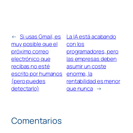
←
Si usas Gmail, es
La IA está acabando
muy posible que el
con los
próximo correo
programadores, pero
electrónico que
las empresas deben
recibas no esté
asumir un coste
escrito por humanos
enorme, la
(pero puedes
rentabilidad es menor
detectarlo)
que nunca
→
Comentarios