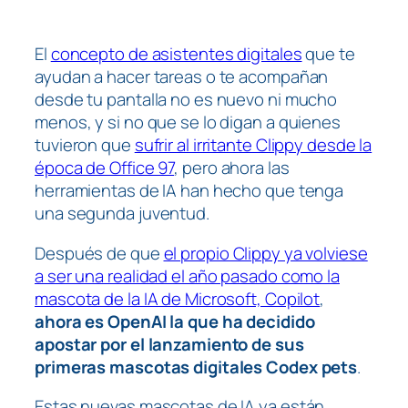
El
concepto de asistentes digitales
que te
ayudan a hacer tareas o te acompañan
desde tu pantalla no es nuevo ni mucho
menos, y si no que se lo digan a quienes
tuvieron que
sufrir al irritante Clippy desde la
época de Office 97
, pero ahora las
herramientas de IA han hecho que tenga
una segunda juventud.
Después de que
el propio Clippy ya volviese
a ser una realidad el año pasado como la
mascota de la IA de Microsoft, Copilot
,
ahora es OpenAI la que ha decidido
apostar por el lanzamiento de sus
primeras mascotas digitales Codex pets
.
Estas nuevas mascotas de IA ya están