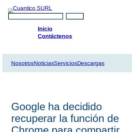
Saltar
al
Buscar
Buscar
contenido
Inicio
Contáctenos
Nosotros
Noticias
Servicios
Descargas
Google ha decidido
recuperar la función de
Chrome para compartir