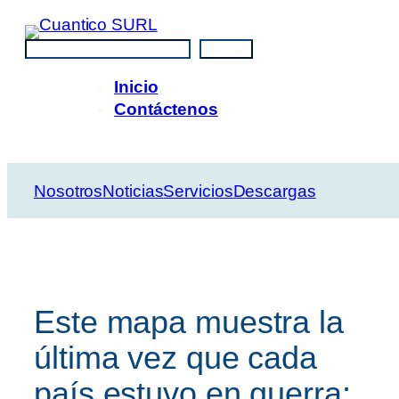
Saltar
al
Buscar
Buscar
contenido
Inicio
Contáctenos
Nosotros
Noticias
Servicios
Descargas
Este mapa muestra la
última vez que cada
país estuvo en guerra: