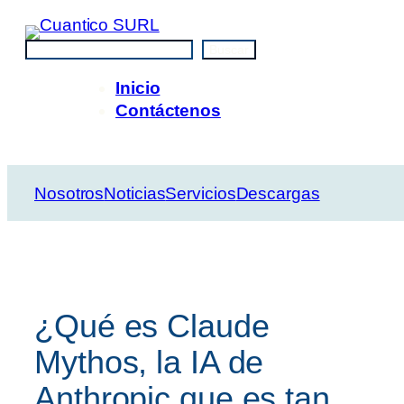
Saltar
al
Buscar
Buscar
contenido
Inicio
Contáctenos
Nosotros
Noticias
Servicios
Descargas
¿Qué es Claude
Mythos, la IA de
Anthropic que es tan