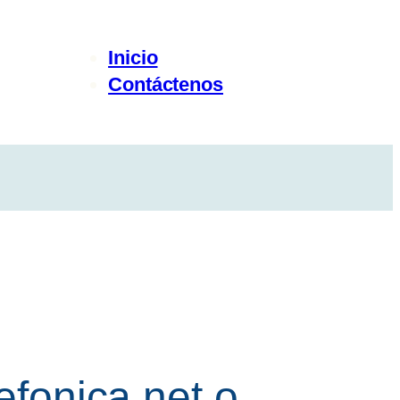
Inicio
Contáctenos
efonica.net o