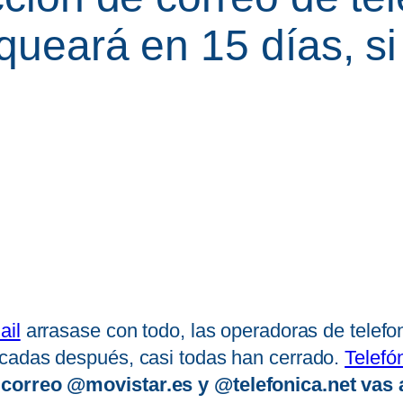
queará en 15 días, s
ail
arrasase con todo, las operadoras de telefo
écadas después, casi todas han cerrado.
Telefó
 correo @movistar.es y @telefonica.net vas a