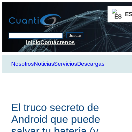
Saltar
al
E
contenido
Buscar
Buscar
Inicio
Contáctenos
Nosotros
Noticias
Servicios
Descargas
El truco secreto de
Android que puede
salvar tu batería (y