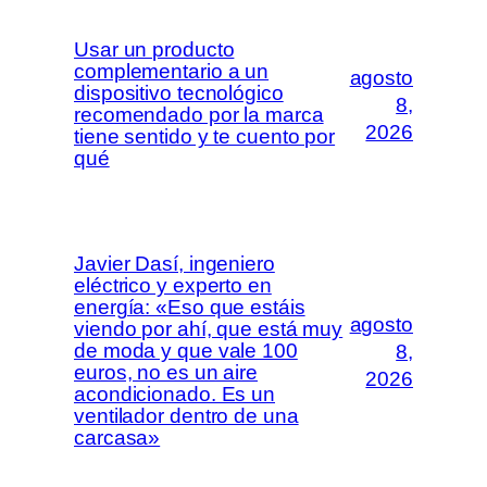
Usar un producto
complementario a un
agosto
dispositivo tecnológico
8,
recomendado por la marca
2026
tiene sentido y te cuento por
qué
Javier Dasí, ingeniero
eléctrico y experto en
energía: «Eso que estáis
agosto
viendo por ahí, que está muy
de moda y que vale 100
8,
euros, no es un aire
2026
acondicionado. Es un
ventilador dentro de una
carcasa»