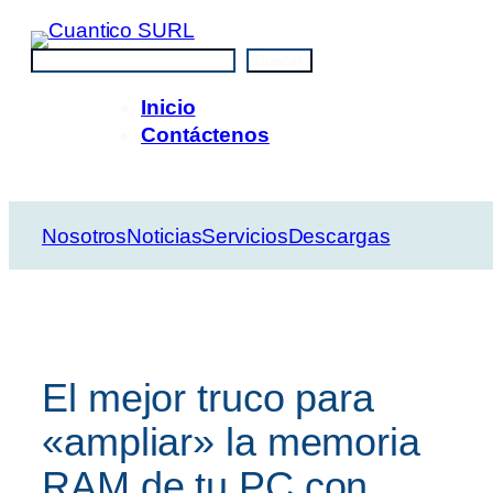
Saltar
al
Buscar
Buscar
contenido
Inicio
Contáctenos
Nosotros
Noticias
Servicios
Descargas
El mejor truco para
«ampliar» la memoria
RAM de tu PC con