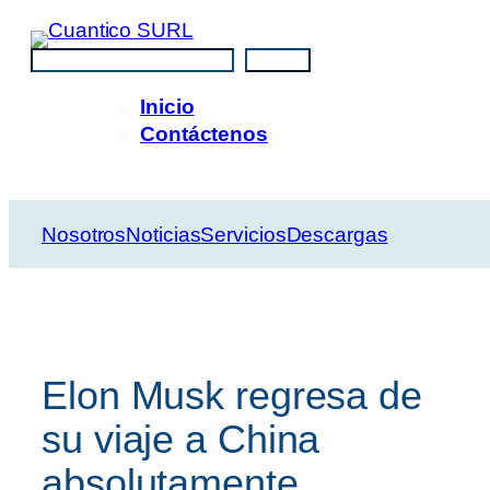
Saltar
al
Buscar
Buscar
contenido
Inicio
Contáctenos
Nosotros
Noticias
Servicios
Descargas
Elon Musk regresa de
su viaje a China
absolutamente