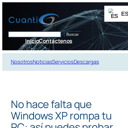
Saltar
al
E
contenido
Buscar
Buscar
Inicio
Contáctenos
Nosotros
Noticias
Servicios
Descargas
No hace falta que
Windows XP rompa tu
PC: así puedes probar