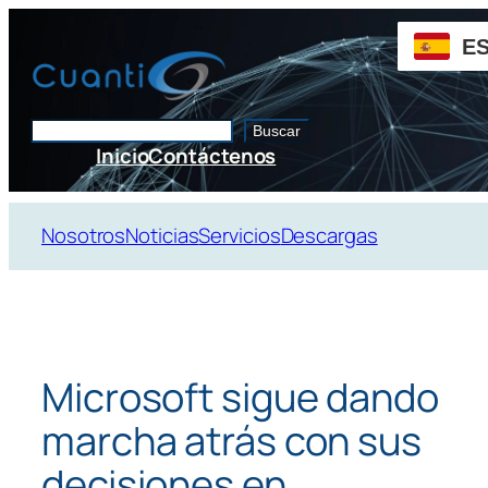
Saltar
al
E
contenido
Buscar
Buscar
Inicio
Contáctenos
Nosotros
Noticias
Servicios
Descargas
Microsoft sigue dando
marcha atrás con sus
decisiones en