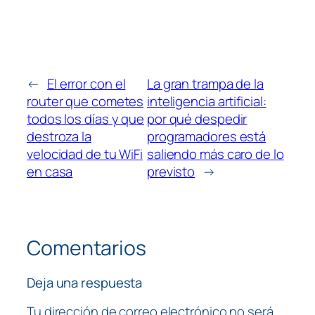
←
El error con el
La gran trampa de la
router que cometes
inteligencia artificial:
todos los días y que
por qué despedir
destroza la
programadores está
velocidad de tu WiFi
saliendo más caro de lo
en casa
previsto
→
Comentarios
Deja una respuesta
Tu dirección de correo electrónico no será