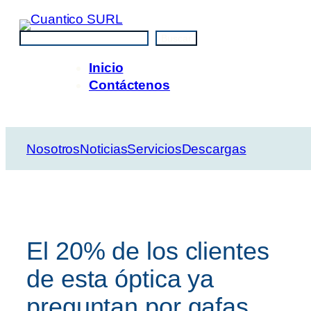
Saltar
al
Buscar
Buscar
contenido
Inicio
Contáctenos
Nosotros
Noticias
Servicios
Descargas
El 20% de los clientes
de esta óptica ya
preguntan por gafas