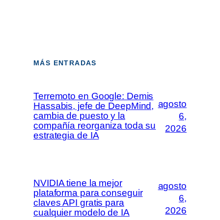
MÁS ENTRADAS
Terremoto en Google: Demis
agosto
Hassabis, jefe de DeepMind,
cambia de puesto y la
6,
compañía reorganiza toda su
2026
estrategia de IA
NVIDIA tiene la mejor
agosto
plataforma para conseguir
6,
claves API gratis para
2026
cualquier modelo de IA