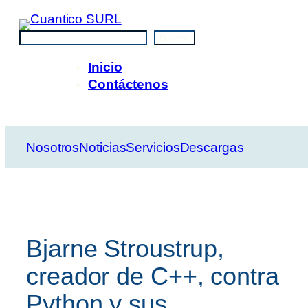
Saltar
al
Buscar
Buscar
contenido
Inicio
Contáctenos
Nosotros
Noticias
Servicios
Descargas
Bjarne Stroustrup,
creador de C++, contra
Python y sus