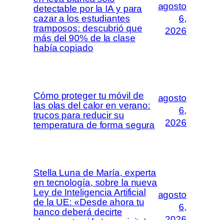
agosto
detectable por la IA y para
cazar a los estudiantes
6,
tramposos: descubrió que
2026
más del 90% de la clase
había copiado
Cómo proteger tu móvil de
agosto
las olas del calor en verano:
6,
trucos para reducir su
2026
temperatura de forma segura
Stella Luna de María, experta
en tecnología, sobre la nueva
Ley de Inteligencia Artificial
agosto
de la UE: «Desde ahora tu
6,
banco deberá decirte
2026