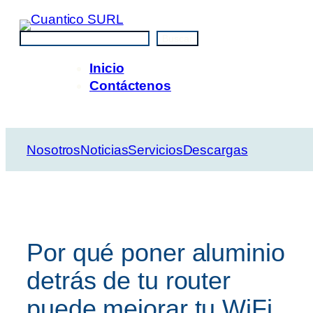
Saltar
al
Buscar
Buscar
contenido
Inicio
Contáctenos
Nosotros
Noticias
Servicios
Descargas
Por qué poner aluminio
detrás de tu router
puede mejorar tu WiFi