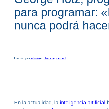
para programar: «
nunca podrá hace
Escrito por
admin
en
Uncategorized
En la actualidad, la
inteligencia artificial
h