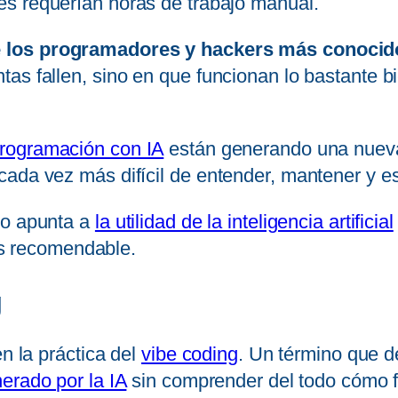
s requerían horas de trabajo manual.
 los programadores y hackers más conocidos
ntas fallen, sino en que funcionan lo bastant
rogramación con IA
están generando una nueva 
ada vez más difícil de entender, mantener y es
no apunta a
la utilidad de la inteligencia artificial
 es recomendable.
g
en la práctica del
vibe coding
. Un término que d
erado por la IA
sin comprender del todo cómo f