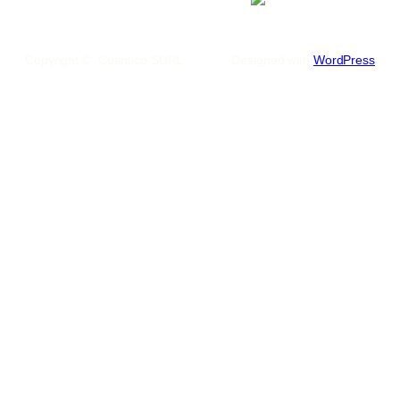
Copyright © Cuantico SURL
Designed with
WordPress