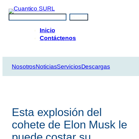
Saltar
al
Buscar
Buscar
contenido
Inicio
Contáctenos
Nosotros
Noticias
Servicios
Descargas
Esta explosión del
cohete de Elon Musk le
puede costar su