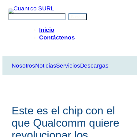
Saltar
al
Buscar
Buscar
contenido
Inicio
Contáctenos
Nosotros
Noticias
Servicios
Descargas
Este es el chip con el
que Qualcomm quiere
revolucionar los